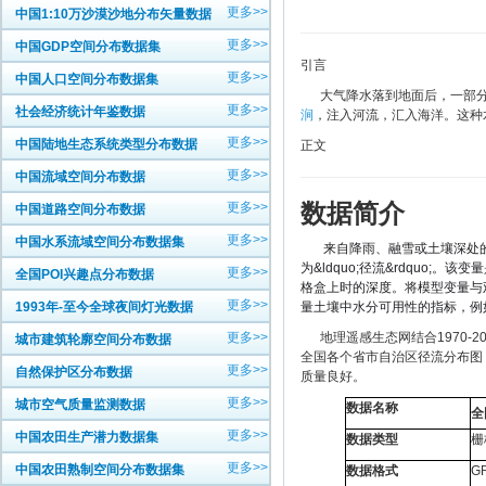
更多>>
中国1:10万沙漠沙地分布矢量数据
更多>>
中国GDP空间分布数据集
引言
更多>>
中国人口空间分布数据集
大气降水落到地面后，一部分
更多>>
社会经济统计年鉴数据
涧
，注入河流，汇入海洋。这种
更多>>
中国陆地生态系统类型分布数据
正文
更多>>
中国流域空间分布数据
数据简介
更多>>
中国道路空间分布数据
更多>>
中国水系流域空间分布数据集
来自降雨、融雪或土壤深处
为&ldquo;径流&rdquo;。
该变量
更多>>
全国POI兴趣点分布数据
格盒上时的深度。
将模型变量与
更多>>
1993年-至今全球夜间灯光数据
量土壤中水分可用性的指标，例
更多>>
地理遥感生态网结合1970-2
城市建筑轮廓空间分布数据
全国各个省市自治区径流分布图
更多>>
自然保护区分布数据
质量良好。
更多>>
城市空气质量监测数据
数据名称
全
更多>>
中国农田生产潜力数据集
数据类型
栅
更多>>
中国农田熟制空间分布数据集
数据格式
G