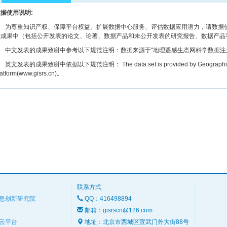
据使用说明:
为尊重知识产权、保障平台权益、扩展数据中心服务、评估数据应用潜力，请数据使
究成果中（包括公开发表的论文、论著、数据产品和未公开发表的研究报告、数据产品
文发表的成果致谢中参考以下规范注明：数据来源于"地理遥感生态网科学数据注册与出版系统
文发表的成果致谢中依据以下规范注明： The data set is provided by Geographic remot
latform(www.gisrs.cn)。
联系方式
息创新研究院
QQ：416498894
邮箱：gisrscn@126.com
云平台
地址：北京市西城区宣武门外大街88号