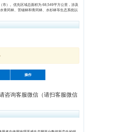
）。优先区域总面积为 68,549平方公里，涉及
青冈-水青冈林、苦槠林和青冈林、水杉林等生态系统以
。
操作
请咨询客服微信（请扫客服微信
用者在使用地理遥感生态网平台数据所产生的研