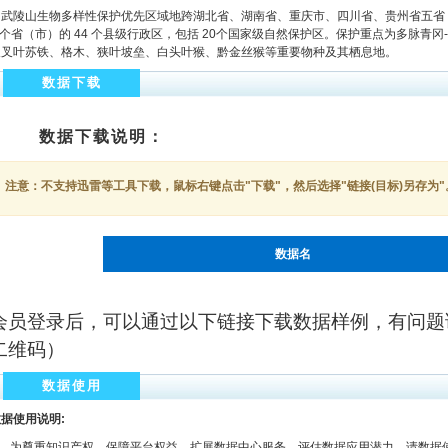
武陵山生物多样性保护优先区域地跨湖北省、湖南省、重庆市、四川省、贵州省五省（市
 个省（市）的 44 个县级行政区，包括 20个国家级自然保护区。保护重点为多脉
及叉叶苏铁、格木、狭叶坡垒、白头叶猴、黔金丝猴等重要物种及其栖息地。
数据下载
数据下载说明：
注意：不支持迅雷等工具下载，鼠标右键点击"下载"，然后选择"链接(目标)另存为"
数据名
会员登录后，可以通过以下链接下载数据样例，有问题
二维码）
数据使用
据使用说明:
为尊重知识产权、保障平台权益、扩展数据中心服务、评估数据应用潜力，请数据使