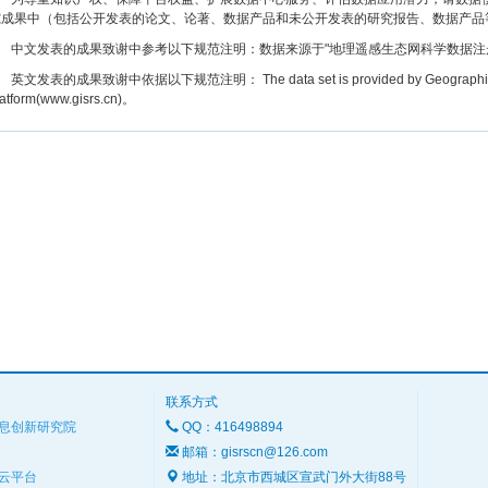
究成果中（包括公开发表的论文、论著、数据产品和未公开发表的研究报告、数据产品
文发表的成果致谢中参考以下规范注明：数据来源于"地理遥感生态网科学数据注册与出版系统
文发表的成果致谢中依据以下规范注明： The data set is provided by Geographic remot
latform(www.gisrs.cn)。
联系方式
息创新研究院
QQ：416498894
邮箱：gisrscn@126.com
云平台
地址：北京市西城区宣武门外大街88号