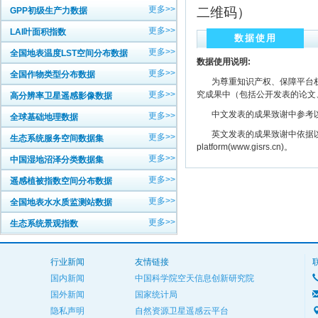
更多>>
二维码）
GPP初级生产力数据
更多>>
LAI叶面积指数
数据使用
更多>>
全国地表温度LST空间分布数据
数据使用说明:
更多>>
全国作物类型分布数据
为尊重知识产权、保障平台权
更多>>
究成果中（包括公开发表的论文
高分辨率卫星遥感影像数据
中文发表的成果致谢中参考以下规范
更多>>
全球基础地理数据
英文发表的成果致谢中依据以下规范注明： The
更多>>
生态系统服务空间数据集
platform(www.gisrs.cn)。
更多>>
中国湿地沼泽分类数据集
更多>>
遥感植被指数空间分布数据
更多>>
全国地表水水质监测站数据
更多>>
生态系统景观指数
行业新闻
友情链接
国内新闻
中国科学院空天信息创新研究院
国外新闻
国家统计局
隐私声明
自然资源卫星遥感云平台