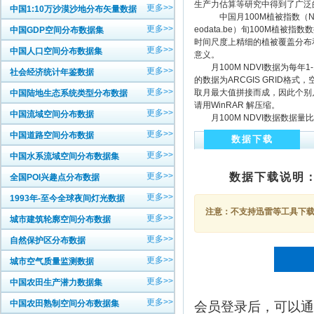
生产力估算等研究中得到了广泛
更多>>
中国1:10万沙漠沙地分布矢量数据
中国月100M植被指数（NDVI）空间分
更多>>
eodata.be）旬100M
中国GDP空间分布数据集
时间尺度上精细的植被覆盖分布
更多>>
中国人口空间分布数据集
意义。
月100M NDVI数据为每年1
更多>>
社会经济统计年鉴数据
的数据为ARCGIS GRID格式
更多>>
取月最大值拼接而成，因此个别
中国陆地生态系统类型分布数据
请用WinRAR 解压缩。
更多>>
中国流域空间分布数据
月100M NDVI数据数据
更多>>
中国道路空间分布数据
数据下载
更多>>
中国水系流域空间分布数据集
更多>>
数据下载说明
全国POI兴趣点分布数据
更多>>
1993年-至今全球夜间灯光数据
注意：不支持迅雷等工具下载，
更多>>
城市建筑轮廓空间分布数据
更多>>
自然保护区分布数据
更多>>
城市空气质量监测数据
更多>>
中国农田生产潜力数据集
更多>>
中国农田熟制空间分布数据集
会员登录后，可以通