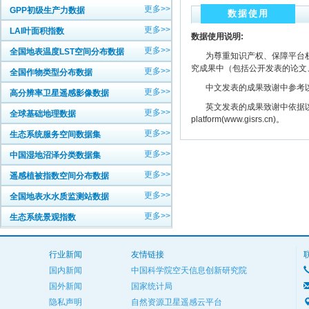
更多>>
GPP初级生产力数据
数据使用
更多>>
LAI叶面积指数
数据使用说明:
更多>>
全国地表温度LST空间分布数据
为尊重知识产权、保障平台权
究成果中（包括公开发表的论文
更多>>
全国作物类型分布数据
中文发表的成果致谢中参考以下规范
更多>>
高分辨率卫星遥感影像数据
英文发表的成果致谢中依据以下规范注明： The
更多>>
全球基础地理数据
platform(www.gisrs.cn)。
更多>>
生态系统服务空间数据集
更多>>
中国湿地沼泽分类数据集
更多>>
遥感植被指数空间分布数据
更多>>
全国地表水水质监测站数据
更多>>
生态系统景观指数
行业新闻
友情链接
国内新闻
中国科学院空天信息创新研究院
国外新闻
国家统计局
隐私声明
自然资源卫星遥感云平台