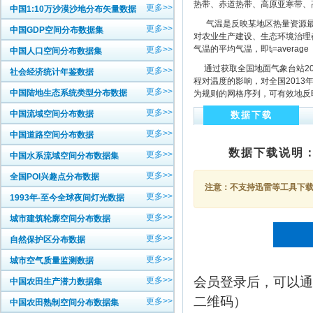
热带、赤道热带、高原亚寒带、
更多>>
中国1:10万沙漠沙地分布矢量数据
气温是反映某地区热量资源最
更多>>
中国GDP空间分布数据集
对农业生产建设、生态环境治理
气温的平均气温，即t
=average
更多>>
中国人口空间分布数据集
i
通过获取全国地面气象台站201
更多>>
社会经济统计年鉴数据
程对温度的影响，对全国2013
更多>>
中国陆地生态系统类型分布数据
为规则的网格序列，可有效地反
更多>>
中国流域空间分布数据
数据下载
更多>>
中国道路空间分布数据
数据下载说明
更多>>
中国水系流域空间分布数据集
更多>>
全国POI兴趣点分布数据
注意：不支持迅雷等工具下载，
更多>>
1993年-至今全球夜间灯光数据
更多>>
城市建筑轮廓空间分布数据
更多>>
自然保护区分布数据
更多>>
城市空气质量监测数据
会员登录后，可以通
更多>>
中国农田生产潜力数据集
二维码）
更多>>
中国农田熟制空间分布数据集