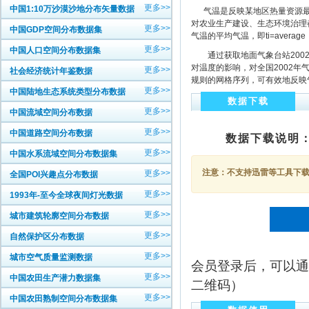
更多>>
中国1:10万沙漠沙地分布矢量数据
气温是反映某地区热量资源最
对农业生产建设、生态环境治理都有
更多>>
中国GDP空间分布数据集
气温的平均气温，即ti=average（
更多>>
中国人口空间分布数据集
通过获取地面气象台站2002年
对温度的影响，对全国2002年
更多>>
社会经济统计年鉴数据
规则的网格序列，可有效地反映
更多>>
中国陆地生态系统类型分布数据
数据下载
更多>>
中国流域空间分布数据
更多>>
中国道路空间分布数据
数据下载说明
更多>>
中国水系流域空间分布数据集
注意：不支持迅雷等工具下载，
更多>>
全国POI兴趣点分布数据
更多>>
1993年-至今全球夜间灯光数据
更多>>
城市建筑轮廓空间分布数据
更多>>
自然保护区分布数据
更多>>
城市空气质量监测数据
会员登录后，可以通
更多>>
中国农田生产潜力数据集
二维码）
更多>>
中国农田熟制空间分布数据集