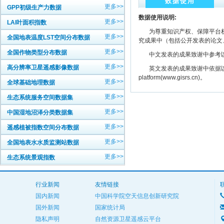
数据使用
更多>>
GPP初级生产力数据
数据使用说明:
更多>>
LAI叶面积指数
为尊重知识产权、保障平台权
更多>>
全国地表温度LST空间分布数据
究成果中（包括公开发表的论文
更多>>
全国作物类型分布数据
中文发表的成果致谢中参考以下规范
更多>>
高分辨率卫星遥感影像数据
英文发表的成果致谢中依据以下规范注明： The
platform(www.gisrs.cn)。
更多>>
全球基础地理数据
更多>>
生态系统服务空间数据集
更多>>
中国湿地沼泽分类数据集
更多>>
遥感植被指数空间分布数据
更多>>
全国地表水水质监测站数据
更多>>
生态系统景观指数
行业新闻
友情链接
国内新闻
中国科学院空天信息创新研究院
国外新闻
国家统计局
隐私声明
自然资源卫星遥感云平台