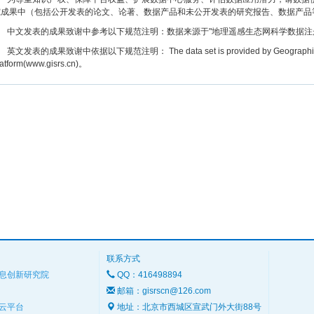
究成果中（包括公开发表的论文、论著、数据产品和未公开发表的研究报告、数据产品
文发表的成果致谢中参考以下规范注明：数据来源于"地理遥感生态网科学数据注册与出版系统
文发表的成果致谢中依据以下规范注明： The data set is provided by Geographic remot
latform(www.gisrs.cn)。
联系方式
息创新研究院
QQ：416498894
邮箱：gisrscn@126.com
云平台
地址：北京市西城区宣武门外大街88号