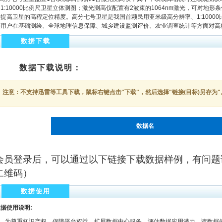
1:10000比例尺卫星立体测图；激光测高仪配置有2波束的1064nm激光，可对地
步提高卫星的高程定位精度。高分七号卫星是我国首颗民用亚米级高分辨率、1:1000
等用户在基础测绘、全球地理信息保障、城乡建设监测评价、农业调查统计等方面对高
数据下载
数据下载说明：
注意：不支持迅雷等工具下载，鼠标右键点击"下载"，然后选择"链接(目标)另存为"
数据名
会员登录后，可以通过以下链接下载数据样例，有问题
二维码）
数据使用
据使用说明:
为尊重知识产权、保障平台权益、扩展数据中心服务、评估数据应用潜力，请数据使