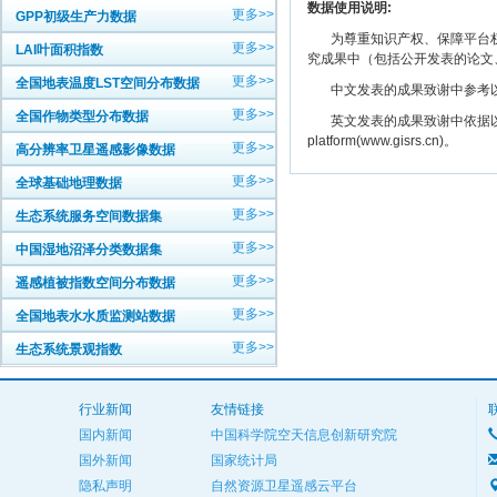
数据使用说明:
更多>>
GPP初级生产力数据
为尊重知识产权、保障平台权
更多>>
LAI叶面积指数
究成果中（包括公开发表的论文
更多>>
全国地表温度LST空间分布数据
中文发表的成果致谢中参考以下规范
更多>>
全国作物类型分布数据
英文发表的成果致谢中依据以下规范注明： The
platform(www.gisrs.cn)。
更多>>
高分辨率卫星遥感影像数据
更多>>
全球基础地理数据
更多>>
生态系统服务空间数据集
更多>>
中国湿地沼泽分类数据集
更多>>
遥感植被指数空间分布数据
更多>>
全国地表水水质监测站数据
更多>>
生态系统景观指数
行业新闻
友情链接
国内新闻
中国科学院空天信息创新研究院
国外新闻
国家统计局
隐私声明
自然资源卫星遥感云平台