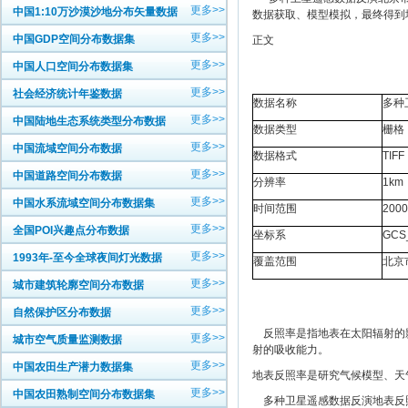
更多>>
中国1:10万沙漠沙地分布矢量数据
数据获取、模型模拟，最终得到
更多>>
中国GDP空间分布数据集
正文
更多>>
中国人口空间分布数据集
更多>>
社会经济统计年鉴数据
数据名称
多种
更多>>
中国陆地生态系统类型分布数据
数据类型
栅格
更多>>
中国流域空间分布数据
数据格式
TIFF
更多>>
中国道路空间分布数据
分辨率
1km
更多>>
中国水系流域空间分布数据集
时间范围
200
更多>>
全国POI兴趣点分布数据
坐标系
GCS
更多>>
1993年-至今全球夜间灯光数据
覆盖范围
北京
更多>>
城市建筑轮廓空间分布数据
更多>>
自然保护区分布数据
反照率是指地表在太阳辐射的影
更多>>
城市空气质量监测数据
射的吸收能力。
更多>>
中国农田生产潜力数据集
地表反照率是研究气候模型、天
更多>>
中国农田熟制空间分布数据集
多种卫星遥感数据反演地表反照