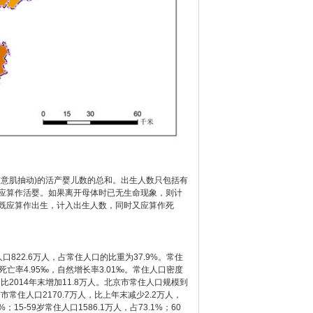
意肌抽动)的活产婴儿数的总和。出生人数只包括有
应算作活婴。如果离开母体时已无生命现象，则计
既应算作出生，计入出生人数，同时又应算作死
口822.6万人，占常住人口的比重为37.9%。常住
死亡率4.95‰，自然增长率3.01‰。常住人口密度
，比2014年末增加11.8万人。北京市常住人口规模到
市常住人口2170.7万人，比上年末减少2.2万人，
15-59岁常住人口1586.1万人，占73.1%；60