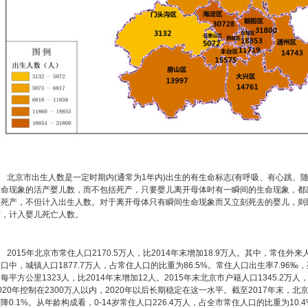
北京市出生人数是一定时期内(通常为1年内)出生的有生命标志(有呼吸、有心跳、随
生命现象的活产婴儿数，而不包括死产，只要婴儿离开母体时有一瞬间的生命现象，都
作死产，不但计入出生人数。对于离开母体只有瞬间生命现象而又立刻死去的婴儿，则
亡，计入婴儿死亡人数。
015年北京市常住人口2170.5万人，比2014年末增加18.9万人。其中，常住外来人
口中，城镇人口1877.7万人，占常住人口的比重为86.5%。常住人口出生率7.96‰，
每平方公里1323人，比2014年末增加12人。2015年末北京市户籍人口1345.2万人
020年控制在2300万人以内，2020年以后长期稳定在这一水平。截至2017年末，北京
降0.1%。从年龄构成看，0-14岁常住人口226.4万人，占全市常住人口的比重为10.4%；