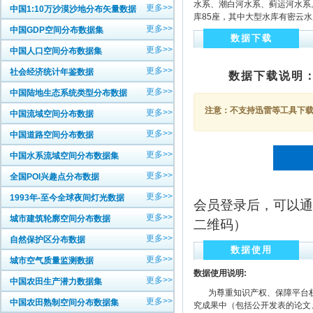
水系、潮白河水系、蓟运河水系
更多>>
中国1:10万沙漠沙地分布矢量数据
库85座，其中大型水库有密云
更多>>
中国GDP空间分布数据集
数据下载
更多>>
中国人口空间分布数据集
更多>>
社会经济统计年鉴数据
数据下载说明
更多>>
中国陆地生态系统类型分布数据
注意：不支持迅雷等工具下载，
更多>>
中国流域空间分布数据
更多>>
中国道路空间分布数据
更多>>
中国水系流域空间分布数据集
更多>>
全国POI兴趣点分布数据
更多>>
1993年-至今全球夜间灯光数据
会员登录后，可以通
更多>>
城市建筑轮廓空间分布数据
二维码）
更多>>
自然保护区分布数据
数据使用
更多>>
城市空气质量监测数据
数据使用说明:
更多>>
中国农田生产潜力数据集
为尊重知识产权、保障平台权
更多>>
中国农田熟制空间分布数据集
究成果中（包括公开发表的论文