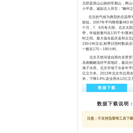
北部是燕山山脉的军都山，两山
小平原。诚如古人所言：“幽州
北京的气候为典型的北温带半湿
较短。2007年平均降雨量48
个月，7、8月有大雨。北京太阳
带，年辐射量均在135千卡/厘米
时之间。最大值在延庆县和古北口
230小时左右;秋季日照时数虽
一般在170～190小时。
北京天然河道自西向东贯穿五
东南蜿蜒流经平原地区，最后分
海子水库。北京市地下水多年平均
亿立方米。2013年北京市总用水量
米，下降3.4%;农业用水12亿立
数据下载
数据下载说明
注意：不支持迅雷等工具下载，