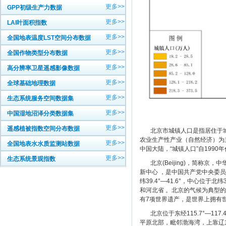
更多>>
GPP初级生产力数据
更多>>
LAI叶面积指数
更多>>
全国地表温度LST空间分布数据
更多>>
全国作物类型分布数据
更多>>
高分辨率卫星遥感影像数据
更多>>
全球基础地理数据
更多>>
生态系统服务空间数据集
更多>>
中国湿地沼泽分类数据集
更多>>
遥感植被指数空间分布数据
北京市城镇人口是指居住于城市
农业生产性产业（自然经济）为
更多>>
全国地表水水质监测站数据
中国大陆，“城镇人口”自199
更多>>
生态系统景观指数
北京(Beijing)，简称京
新中心 ，是中国共产党中央委员会
纬39.4°—41.6°，中心位于北
和河北省 。北京的气候为典型的
有7项世界遗产，是世界上拥有世
北京位于东经115.7°—117.4°
平原北部，毗邻渤海湾，上靠辽