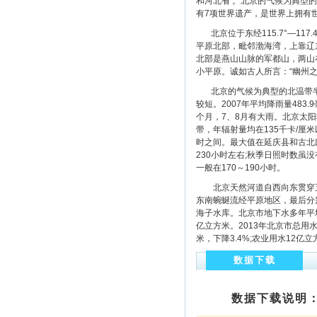
和河北省 。北京的气候为典型的
有7项世界遗产，是世界上拥有世
北京位于东经115.7°—117.4°
平原北部，毗邻渤海湾，上靠辽
北部是燕山山脉的军都山，两山
小平原。诚如古人所言：“幽州
北京的气候为典型的北温带半湿
较短。2007年平均降雨量48
个月，7、8月有大雨。北京太阳
带，年辐射量均在135千卡/厘米
时之间。最大值在延庆县和古北口
230小时左右;秋季日照时数虽
一般在170～190小时。
北京天然河道自西向东贯穿五
东南蜿蜒流经平原地区，最后分
海子水库。北京市地下水多年平均
亿立方米。2013年北京市总用水量
米，下降3.4%;农业用水12亿立
数据下载
数据下载说明