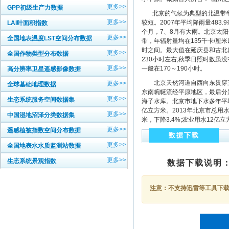
更多>>
GPP初级生产力数据
北京的气候为典型的北温带半湿
更多>>
较短。2007年平均降雨量48
LAI叶面积指数
个月，7、8月有大雨。北京太阳
更多>>
全国地表温度LST空间分布数据
带，年辐射量均在135千卡/厘米
时之间。最大值在延庆县和古北口
更多>>
全国作物类型分布数据
230小时左右;秋季日照时数虽
更多>>
一般在170～190小时。
高分辨率卫星遥感影像数据
北京天然河道自西向东贯穿五
更多>>
全球基础地理数据
东南蜿蜒流经平原地区，最后分
更多>>
生态系统服务空间数据集
海子水库。北京市地下水多年平均
亿立方米。2013年北京市总用水量
更多>>
中国湿地沼泽分类数据集
米，下降3.4%;农业用水12亿立
更多>>
遥感植被指数空间分布数据
数据下载
更多>>
全国地表水水质监测站数据
更多>>
生态系统景观指数
数据下载说明
注意：不支持迅雷等工具下载，