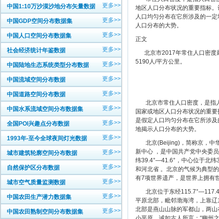
更多>>
中国1:10万沙漠沙地分布矢量数据
地区人口分布状况的重要指标。
人口均匀分布在它所涉及的一定
更多>>
中国GDP空间分布数据集
人口分布的大势。
更多>>
中国人口空间分布数据集
正文
更多>>
社会经济统计年鉴数据
北京市2017年常住人口密度最
5190人/平方公里。
更多>>
中国陆地生态系统类型分布数据
更多>>
中国流域空间分布数据
更多>>
中国道路空间分布数据
北京市常住人口密度，是指人口
更多>>
中国水系流域空间分布数据集
国家或地区人口分布状况的重要
是假定人口均匀分布在它所涉及
更多>>
全国POI兴趣点分布数据
地揭示人口分布的大势。
更多>>
1993年-至今全球夜间灯光数据
北京(Beijing)，简称京
新中心 ，是中国共产党中央委员会
更多>>
城市建筑轮廓空间分布数据
纬39.4°—41.6°，中心位于北
更多>>
自然保护区分布数据
和河北省 。北京的气候为典型的
有7项世界遗产，是世界上拥有世
更多>>
城市空气质量监测数据
北京位于东经115.7°—117.4°
更多>>
中国农田生产潜力数据集
平原北部，毗邻渤海湾，上靠辽
北部是燕山山脉的军都山，两山
更多>>
中国农田熟制空间分布数据集
小平原。诚如古人所言：“幽州