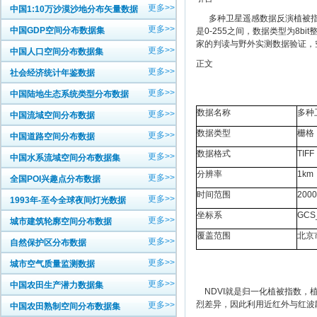
更多>>
中国1:10万沙漠沙地分布矢量数据
多种卫星遥感数据反演植被指数
更多>>
中国GDP空间分布数据集
是0-255之间，数据类型为8b
家的判读与野外实测数据验证，
更多>>
中国人口空间分布数据集
正文
更多>>
社会经济统计年鉴数据
更多>>
中国陆地生态系统类型分布数据
数据名称
多种
更多>>
中国流域空间分布数据
数据类型
栅格
更多>>
中国道路空间分布数据
数据格式
TIFF
更多>>
中国水系流域空间分布数据集
分辨率
1km
更多>>
全国POI兴趣点分布数据
时间范围
20
更多>>
1993年-至今全球夜间灯光数据
坐标系
GCS
更多>>
城市建筑轮廓空间分布数据
覆盖范围
北京
更多>>
自然保护区分布数据
更多>>
城市空气质量监测数据
更多>>
中国农田生产潜力数据集
NDVI就是归一化植被指数，
烈差异，因此利用近红外与红波
更多>>
中国农田熟制空间分布数据集