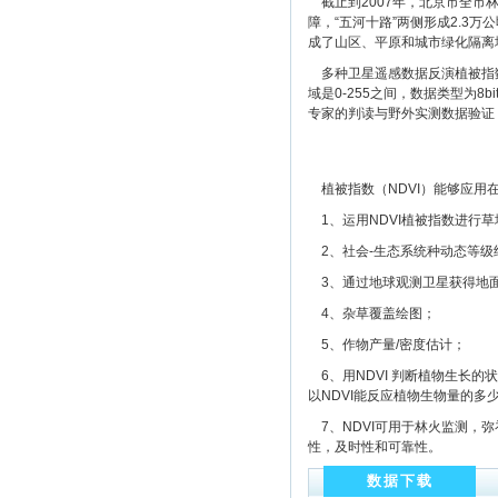
截止到2007年，北京市全市林
障，“五河十路”两侧形成2.3
成了山区、平原和城市绿化隔离
多种卫星遥感数据反演植被指数
域是0-255之间，数据类型为8
专家的判读与野外实测数据验证
植被指数（NDVI）能够应用
1、运用NDVI植被指数进行
2、社会-生态系统种动态等级
3、通过地球观测卫星获得地
4、杂草覆盖绘图；
5、作物产量/密度估计；
6、用NDVI 判断植物生长
以NDVI能反应植物生物量的多
7、NDVI可用于林火监测，
性，及时性和可靠性。
数据下载