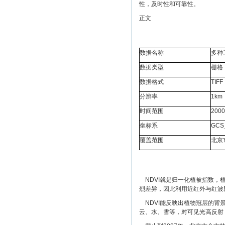
性，及时性和可靠性。
正文
数据名称
多种
数据类型
栅格
数据格式
TIFF
分辨率
1km
时间范围
20
坐标系
GCS
覆盖范围
北京
NDVI就是归一化植被指数，
烈差异，因此利用近红外与红波
NDVI能反映出植物冠层的背景
云、水、雪等，对可见光高反射