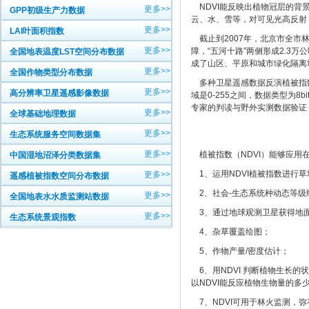
NDVI能反映出植物冠层的背景
更多>>
GPP初级生产力数据
云、水、雪等，对可见光高反射
更多>>
LAI叶面积指数
截止到2007年，北京市全市林
更多>>
障，“五河十路”两侧形成2.3
全国地表温度LST空间分布数据
成了山区、平原和城市绿化隔离
更多>>
全国作物类型分布数据
多种卫星遥感数据反演植被指数
更多>>
高分辨率卫星遥感影像数据
域是0-255之间，数据类型为8
专家的判读与野外实测数据验证
更多>>
全球基础地理数据
更多>>
生态系统服务空间数据集
更多>>
植被指数（NDVI）能够应用
中国湿地沼泽分类数据集
1、运用NDVI植被指数进行
更多>>
遥感植被指数空间分布数据
2、社会-生态系统种动态等级
更多>>
全国地表水水质监测站数据
3、通过地球观测卫星获得地
更多>>
生态系统景观指数
4、杂草覆盖绘图；
5、作物产量/密度估计；
6、用NDVI 判断植物生长
以NDVI能反应植物生物量的多
7、NDVI可用于林火监测，