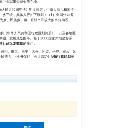
国中央军事委员会所在地。
华人民共和国宪法》明文规定，中华人民共和国行
、乡三级，具体实行如下原则：（1）全国分为省、
分为乡、民族乡、镇。直辖市和较大的市分为区、
社的《中华人民共和国行政区划简册》，以及各地区
图、发展规划图等。基于2000国家大地坐标系，
镇行政区划数据
的生产。
山、通州、顺义、昌平、大兴、怀柔、平谷、密云、延
个民族乡、4个开发区（合计337个
乡镇行政区划
单
。
操作