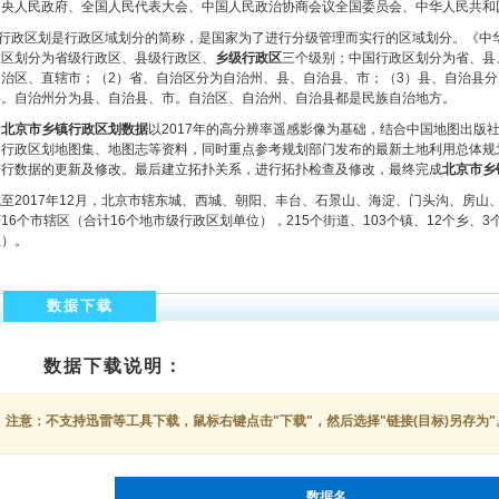
中央人民政府、全国人民代表大会、中国人民政治协商会议全国委员会、中华人民共和
行政区划是行政区域划分的简称，是国家为了进行分级管理而实行的区域划分。《中
政区划分为省级行政区、县级行政区、
乡级行政区
三个级别；中国行政区划分为省、县
自治区、直辖市；（2）省、自治区分为自治州、县、自治县、市；（3）县、自治县
县。自治州分为县、自治县、市。自治区、自治州、自治县都是民族自治地方。
北京市乡镇行政区划数据
以2017年的高分辨率遥感影像为基础，结合中国地图出版
的行政区划地图集、地图志等资料，同时重点参考规划部门发布的最新土地利用总体规划
进行数据的更新及修改。最后建立拓扑关系，进行拓扑检查及修改，最终完成
北京市乡
截至2017年12月，北京市辖东城、西城、朝阳、丰台、石景山、海淀、门头沟、房
16个市辖区（合计16个地市级行政区划单位），215个街道、103个镇、12个乡、3
位）。
数据下载
数据下载说明：
注意：不支持迅雷等工具下载，鼠标右键点击"下载"，然后选择"链接(目标)另存为"
数据名