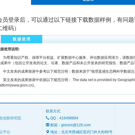
会员登录后，可以通过以下链接下载数据样例，有问题
二维码）
数据使用
据使用说明:
为尊重知识产权、保障平台权益、扩展数据中心服务、评估数据应用潜力，请数据使
究成果中（包括公开发表的论文、论著、数据产品和未公开发表的研究报告、数据产品
文发表的成果致谢中参考以下规范注明：数据来源于"地理遥感生态网科学数据注册与出版系统
文发表的成果致谢中依据以下规范注明： The data set is provided by Geographic remot
latform(www.gisrs.cn)。
联系方式
息创新研究院
QQ：416498894
邮箱：gisrscn@126.com
云平台
地址：北京市西城区宣武门外大街88号