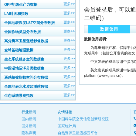
更多>>
GPP初级生产力数据
会员登录后，可以通
更多>>
LAI叶面积指数
二维码）
更多>>
全国地表温度LST空间分布数据
数据使用
更多>>
全国作物类型分布数据
数据使用说明:
更多>>
高分辨率卫星遥感影像数据
为尊重知识产权、保障平台权
更多>>
全球基础地理数据
究成果中（包括公开发表的论文
更多>>
生态系统服务空间数据集
中文发表的成果致谢中参考以下规范
更多>>
中国湿地沼泽分类数据集
英文发表的成果致谢中依据以下规范注明： The
platform(www.gisrs.cn)。
更多>>
遥感植被指数空间分布数据
更多>>
全国地表水水质监测站数据
更多>>
生态系统景观指数
行业新闻
友情链接
国内新闻
中国科学院空天信息创新研究院
国外新闻
国家统计局
隐私声明
自然资源卫星遥感云平台