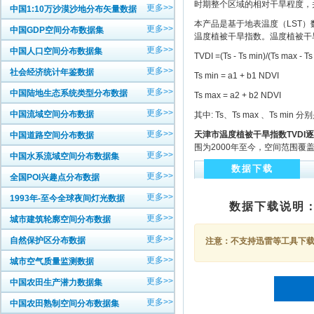
时期整个区域的相对干旱程度，
更多>>
中国1:10万沙漠沙地分布矢量数据
本产品是基于地表温度（LST）
更多>>
中国GDP空间分布数据集
温度植被干旱指数。温度植被干旱
更多>>
中国人口空间分布数据集
TVDI =(Ts - Ts min)/(Ts max - Ts
更多>>
社会经济统计年鉴数据
Ts min = a1 + b1 NDVI
更多>>
中国陆地生态系统类型分布数据
Ts max = a2 + b2 NDVI
更多>>
中国流域空间分布数据
其中: Ts、Ts max 、Ts
更多>>
天津市温度植被干旱指数TVDI
中国道路空间分布数据
围为2000年至今，空间范围覆
更多>>
中国水系流域空间分布数据集
数据下载
更多>>
全国POI兴趣点分布数据
更多>>
1993年-至今全球夜间灯光数据
数据下载说明
更多>>
城市建筑轮廓空间分布数据
更多>>
自然保护区分布数据
注意：不支持迅雷等工具下载，
更多>>
城市空气质量监测数据
更多>>
中国农田生产潜力数据集
更多>>
中国农田熟制空间分布数据集