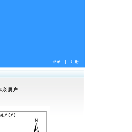
登录
|
注册
年亲属户