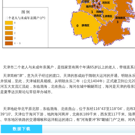
天津市二个老人与未成年亲属户，是指家里有两个年满65岁以上的老人，带领直系亲
天津简称“津”，意为天子经过的渡口。天津的形成始于隋朝大运河的开通。明朝永乐二年
卫并筑城，至此，天津城初具规模。从明朝永乐二年（公元1404年）正式建卫到公元20
海河五大支流汇流处，东临渤海，北依燕山，海河在城中蜿蜒而过，海河是天津的母亲河
津是夏季达沃斯论坛常驻举办城市。
津地处华北平原北部，东临渤海、北依燕山，位于东经116°43'至118°04'，北纬38°3
39°10'。天津位于海河下游，地跨海河两岸，北南长189千米，西东宽117千米。陆
北、华东地区铁路的交通咽喉和远洋航运的港口，有“河海要冲”和“畿辅门户”之称。对
数据下载