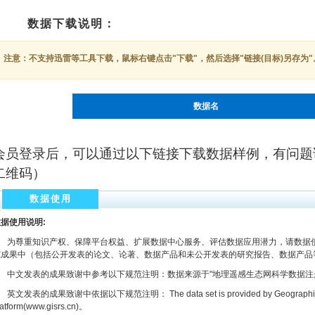
数据下载说明：
注意：不支持迅雷等工具下载，鼠标右键点击"下载"，然后选择"链接(目标)另存为"
数据名
会员登录后，可以通过以下链接下载数据样例，有问题
二维码）
数据使用
据使用说明:
为尊重知识产权、保障平台权益、扩展数据中心服务、评估数据应用潜力，请数据使
究成果中（包括公开发表的论文、论著、数据产品和未公开发表的研究报告、数据产品
文发表的成果致谢中参考以下规范注明：数据来源于"地理遥感生态网科学数据注册与出版系统
文发表的成果致谢中依据以下规范注明： The data set is provided by Geographic remot
latform(www.gisrs.cn)。