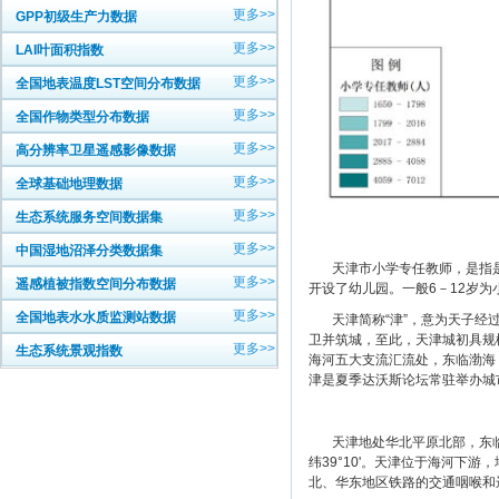
更多>>
GPP初级生产力数据
更多>>
LAI叶面积指数
更多>>
全国地表温度LST空间分布数据
更多>>
全国作物类型分布数据
更多>>
高分辨率卫星遥感影像数据
更多>>
全球基础地理数据
更多>>
生态系统服务空间数据集
更多>>
中国湿地沼泽分类数据集
天津市小学专任教师，是指是
更多>>
遥感植被指数空间分布数据
开设了幼儿园。一般6－12岁
更多>>
全国地表水水质监测站数据
天津简称“津”，意为天子经过的
卫并筑城，至此，天津城初具规模
更多>>
生态系统景观指数
海河五大支流汇流处，东临渤海
津是夏季达沃斯论坛常驻举办城
天津地处华北平原北部，东临渤海、北
纬39°10'。天津位于海河下游
北、华东地区铁路的交通咽喉和远