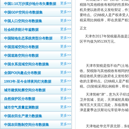
更多>>
中国1:10万沙漠沙地分布矢量数据
税除与其他税收有相同的性质和作
机关便以政府名义发给契证，作
更多>>
中国GDP空间分布数据集
要特点。(2)纳税人是产权承受
税采用比例税率，即在房屋产权
更多>>
中国人口空间分布数据集
正文
更多>>
社会经济统计年鉴数据
天津市2017年契税最高值是滨海
更多>>
中国陆地生态系统类型分布数据
区平均值为95139万元。
更多>>
中国流域空间分布数据
更多>>
中国道路空间分布数据
更多>>
中国水系流域空间分布数据集
天津市契税是指不动产(土地、
收。契税除与其他税收有相同的性
更多>>
全国POI兴趣点分布数据
税征收机关便以政府名义发给契
更多>>
收的主要特点。(2)纳税人是
1993年-至今全球夜间灯光数据
税。(3)契税采用比例税率，
更多>>
城市建筑轮廓空间分布数据
天津简称“津”，意为天子经过的
更多>>
自然保护区分布数据
卫并筑城，至此，天津城初具规模
海河五大支流汇流处，东临渤海
更多>>
城市空气质量监测数据
津是夏季达沃斯论坛常驻举办城
更多>>
中国农田生产潜力数据集
更多>>
中国农田熟制空间分布数据集
天津地处华北平原北部，东临渤海、北