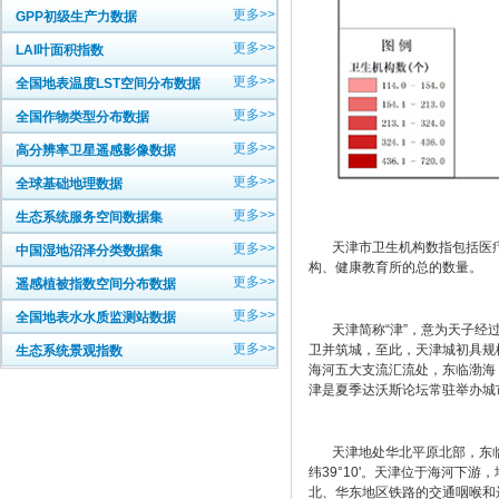
更多>>
GPP初级生产力数据
更多>>
LAI叶面积指数
更多>>
全国地表温度LST空间分布数据
更多>>
全国作物类型分布数据
更多>>
高分辨率卫星遥感影像数据
更多>>
全球基础地理数据
更多>>
生态系统服务空间数据集
天津市卫生机构数指包括医疗机
更多>>
中国湿地沼泽分类数据集
构、健康教育所的总的数量。
更多>>
遥感植被指数空间分布数据
更多>>
全国地表水水质监测站数据
天津简称“津”，意为天子经过的
更多>>
卫并筑城，至此，天津城初具规模
生态系统景观指数
海河五大支流汇流处，东临渤海
津是夏季达沃斯论坛常驻举办城
天津地处华北平原北部，东临渤海、北
纬39°10'。天津位于海河下游
北、华东地区铁路的交通咽喉和远