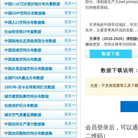
部分。净初级生产力(net pri
更多>>
中国1:10万沙漠沙地分布矢量数据
衍的物质基础。
更多>>
中国GDP空间分布数据集
更多>>
中国人口空间分布数据集
天津地处中国华北地区，华北平
东岸，主要受季风环流的支配，
更多>>
社会经济统计年鉴数据
天津市
（
2016-2020
）净初级
更多>>
中国陆地生态系统类型分布数据
栅格类型，空间分辨率为500
更多>>
中国流域空间分布数据
数据下载
更多>>
中国道路空间分布数据
更多>>
中国水系流域空间分布数据集
数据下载说明
更多>>
全国POI兴趣点分布数据
注意：不支持迅雷等工具下载，
更多>>
1993年-至今全球夜间灯光数据
更多>>
城市建筑轮廓空间分布数据
更多>>
自然保护区分布数据
更多>>
城市空气质量监测数据
更多>>
中国农田生产潜力数据集
会员登录后，可以通
更多>>
中国农田熟制空间分布数据集
二维码）