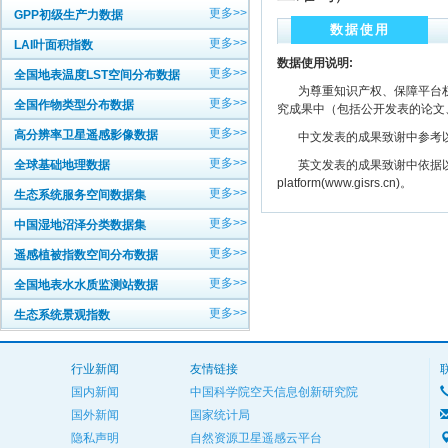
更多>>
GPP初级生产力数据
数据使用
更多>>
LAI叶面积指数
数据使用说明:
更多>>
全国地表温度LST空间分布数据
为尊重知识产权、保障平台权
更多>>
全国作物类型分布数据
究成果中（包括公开发表的论文
更多>>
高分辨率卫星遥感影像数据
中文发表的成果致谢中参考以下规范
更多>>
全球基础地理数据
英文发表的成果致谢中依据以下规范注明： The
platform(www.gisrs.cn)。
更多>>
生态系统服务空间数据集
更多>>
中国湿地沼泽分类数据集
更多>>
遥感植被指数空间分布数据
更多>>
全国地表水水质监测站数据
更多>>
生态系统景观指数
行业新闻
友情链接
国内新闻
中国科学院空天信息创新研究院
国外新闻
国家统计局
隐私声明
自然资源卫星遥感云平台