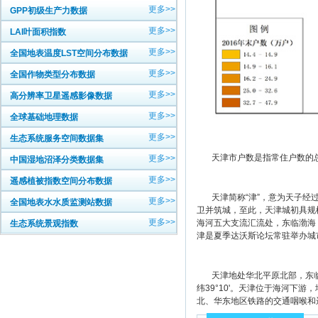
更多>>
GPP初级生产力数据
更多>>
LAI叶面积指数
更多>>
全国地表温度LST空间分布数据
更多>>
全国作物类型分布数据
更多>>
高分辨率卫星遥感影像数据
更多>>
全球基础地理数据
更多>>
生态系统服务空间数据集
天津市户数是指常住户数的
更多>>
中国湿地沼泽分类数据集
更多>>
遥感植被指数空间分布数据
天津简称“津”，意为天子经过的
更多>>
全国地表水水质监测站数据
卫并筑城，至此，天津城初具规模
更多>>
海河五大支流汇流处，东临渤海
生态系统景观指数
津是夏季达沃斯论坛常驻举办城
天津地处华北平原北部，东临渤海、北
纬39°10'。天津位于海河下游
北、华东地区铁路的交通咽喉和远