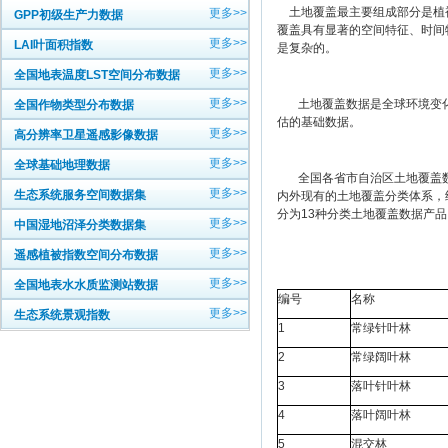
土地覆盖最主要组成部分是植被
更多>>
GPP初级生产力数据
覆盖具有显著的空间特征、时间
更多>>
LAI叶面积指数
是复杂的。
更多>>
全国地表温度LST空间分布数据
更多>>
土地覆盖数据是全球环境变化
全国作物类型分布数据
估的基础数据。
更多>>
高分辨率卫星遥感影像数据
更多>>
全球基础地理数据
全国各省市自治区土地覆盖数据产
更多>>
生态系统服务空间数据集
内外现有的土地覆盖分类体系，
分为13种分类土地覆盖数据产品
更多>>
中国湿地沼泽分类数据集
更多>>
遥感植被指数空间分布数据
更多>>
全国地表水水质监测站数据
编号
名称
更多>>
生态系统景观指数
1
常绿针叶林
2
常绿阔叶林
3
落叶针叶林
4
落叶阔叶林
5
混交林