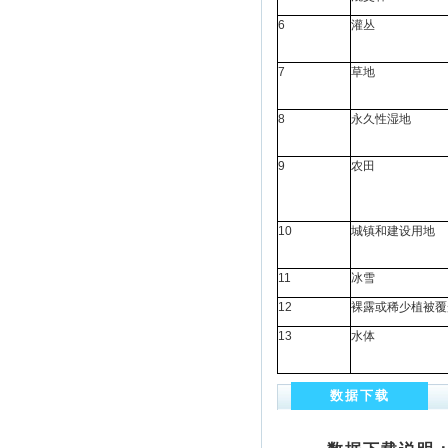
6
灌丛
7
草地
8
永久性湿地
9
农田
10
城镇和建设用地
11
冰雪
12
裸露或稀少植被覆
13
水体
数据下载