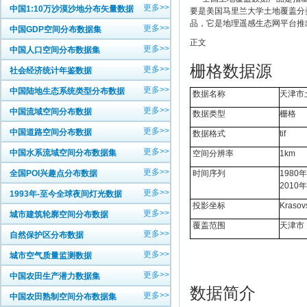
更多>>
中国1:10万沙漠沙地分布矢量数据
要是美国马里兰大学土地覆盖分
品，它是地理遥感生态网平台推
更多>>
中国GDP空间分布数据集
正文
更多>>
中国人口空间分布数据集
栅格数据源
更多>>
社会经济统计年鉴数据
更多>>
中国陆地生态系统类型分布数据
数据名称
天津市
更多>>
中国流域空间分布数据
数据类型
栅格
更多>>
中国道路空间分布数据
数据格式
tif
更多>>
中国水系流域空间分布数据集
空间分辨率
1km
更多>>
全国POI兴趣点分布数据
时间序列
1980
2010
更多>>
1993年-至今全球夜间灯光数据
投影坐标
Krasov
更多>>
城市建筑轮廓空间分布数据
覆盖范围
天津市
更多>>
自然保护区分布数据
更多>>
城市空气质量监测数据
更多>>
中国农田生产潜力数据集
数据简介
更多>>
中国农田熟制空间分布数据集