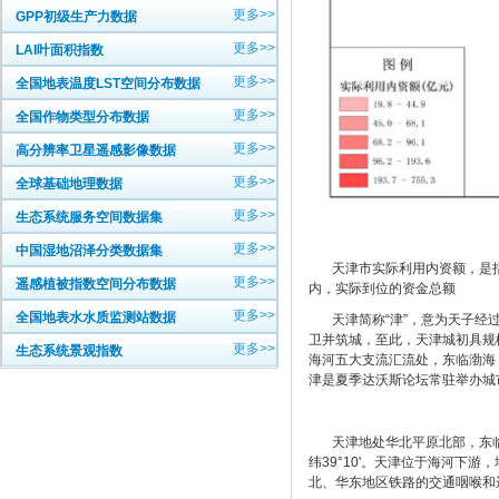
更多>>
GPP初级生产力数据
更多>>
LAI叶面积指数
更多>>
全国地表温度LST空间分布数据
更多>>
全国作物类型分布数据
更多>>
高分辨率卫星遥感影像数据
更多>>
全球基础地理数据
更多>>
生态系统服务空间数据集
更多>>
中国湿地沼泽分类数据集
天津市实际利用内资额，是指以
更多>>
遥感植被指数空间分布数据
内，实际到位的资金总额
更多>>
全国地表水水质监测站数据
天津简称“津”，意为天子经过的
卫并筑城，至此，天津城初具规模
更多>>
生态系统景观指数
海河五大支流汇流处，东临渤海
津是夏季达沃斯论坛常驻举办城
天津地处华北平原北部，东临渤海、北
纬39°10'。天津位于海河下游
北、华东地区铁路的交通咽喉和远