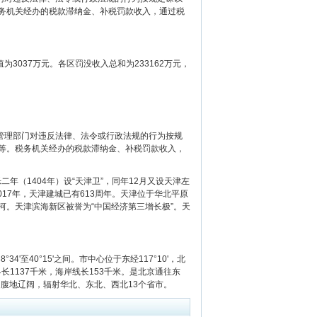
务机关经办的税款滞纳金、补税罚款收入，通过税
3037万元。各区罚没收入总和为233162万元，
理部门对违反法律、法令或行政法规的行为按规
等。税务机关经办的税款滞纳金、补税罚款收入，
（1404年）设“天津卫”，同年12月又设天津左
17年，天津建城已有613周年。天津位于华北平原
。天津滨海新区被誉为“中国经济第三增长极”。天
4'至40°15'之间。市中心位于东经117°10'，北
界长1137千米，海岸线长153千米。是北京通往东
内腹地辽阔，辐射华北、东北、西北13个省市。