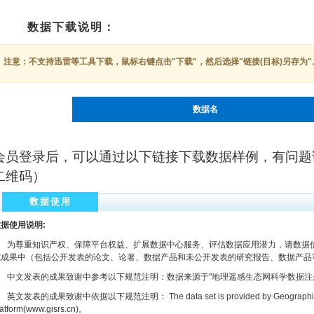
数据下载说明：
注意：不支持迅雷等工具下载，鼠标右键点击"下载"，然后选择"链接(目标)另存为"
数据名
会员登录后，可以通过以下链接下载数据样例，有问题
二维码）
数据使用
据使用说明:
为尊重知识产权、保障平台权益、扩展数据中心服务、评估数据应用潜力，请数据使
究成果中（包括公开发表的论文、论著、数据产品和未公开发表的研究报告、数据产品
文发表的成果致谢中参考以下规范注明：数据来源于"地理遥感生态网科学数据注册与出版系统
文发表的成果致谢中依据以下规范注明： The data set is provided by Geographic remot
latform(www.gisrs.cn)。