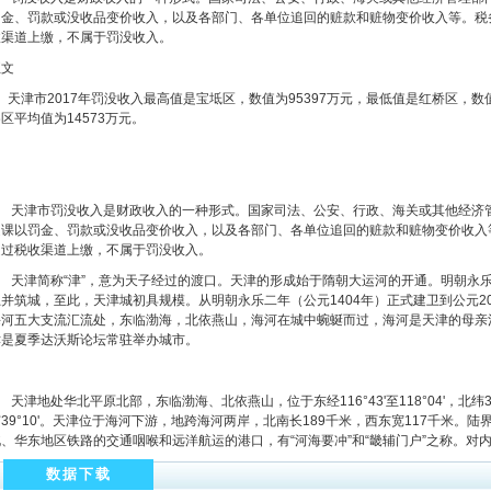
罚金、罚款或没收品变价收入，以及各部门、各单位追回的赃款和赃物变价收入等。税
收渠道上缴，不属于罚没收入。
正文
津市2017年罚没收入最高值是宝坻区，数值为95397万元，最低值是红桥区，数值为
区平均值为14573万元。
天津市罚没收入是财政收入的一种形式。国家司法、公安、行政、海关或其他经济管
定课以罚金、罚款或没收品变价收入，以及各部门、各单位追回的赃款和赃物变价收入
通过税收渠道上缴，不属于罚没收入。
天津简称“津”，意为天子经过的渡口。天津的形成始于隋朝大运河的开通。明朝永乐二年
卫并筑城，至此，天津城初具规模。从明朝永乐二年（公元1404年）正式建卫到公元20
海河五大支流汇流处，东临渤海，北依燕山，海河在城中蜿蜒而过，海河是天津的母亲河
津是夏季达沃斯论坛常驻举办城市。
津地处华北平原北部，东临渤海、北依燕山，位于东经116°43'至118°04'，北纬38°3
39°10'。天津位于海河下游，地跨海河两岸，北南长189千米，西东宽117千米。陆
北、华东地区铁路的交通咽喉和远洋航运的港口，有“河海要冲”和“畿辅门户”之称。对
数据下载