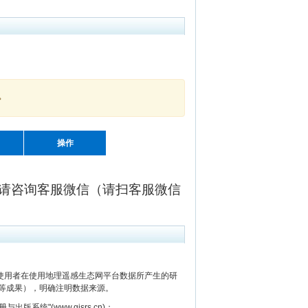
。
操作
请咨询客服微信（请扫客服微信
用者在使用地理遥感生态网平台数据所产生的研
等成果），明确注明数据来源。
"(www.gisrs.cn)；