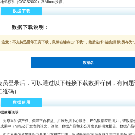
地坐标系（CGCS2000）及Albers投影。
数据下载
数据下载说明：
注意：不支持迅雷等工具下载，鼠标右键点击"下载"，然后选择"链接(目标)另存为"
数据名
会员登录后，可以通过以下链接下载数据样例，有问题
二维码）
数据使用
据使用说明:
为尊重知识产权、保障平台权益、扩展数据中心服务、评估数据应用潜力，请数据使
究成果中（包括公开发表的论文、论著、数据产品和未公开发表的研究报告、数据产品
文发表的成果致谢中参考以下规范注明：数据来源于"地理遥感生态网科学数据注册与出版系统