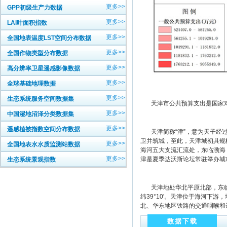
更多>>
GPP初级生产力数据
更多>>
LAI叶面积指数
更多>>
全国地表温度LST空间分布数据
更多>>
全国作物类型分布数据
更多>>
高分辨率卫星遥感影像数据
更多>>
全球基础地理数据
更多>>
生态系统服务空间数据集
天津市公共预算支出是国家对
更多>>
中国湿地沼泽分类数据集
更多>>
遥感植被指数空间分布数据
天津简称“津”，意为天子经过的
卫并筑城，至此，天津城初具规模
更多>>
全国地表水水质监测站数据
海河五大支流汇流处，东临渤海
更多>>
津是夏季达沃斯论坛常驻举办城
生态系统景观指数
天津地处华北平原北部，东临渤海、北
纬39°10'。天津位于海河下游
北、华东地区铁路的交通咽喉和远
数据下载