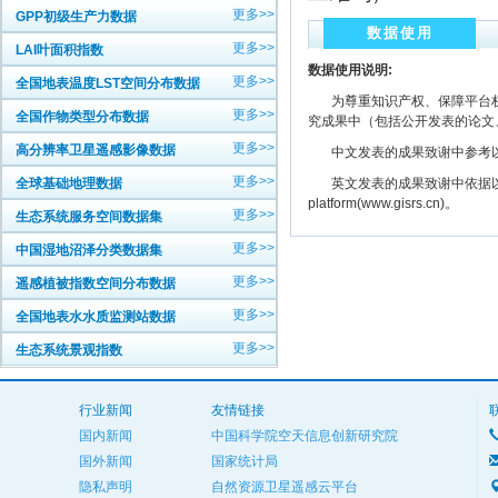
更多>>
GPP初级生产力数据
数据使用
更多>>
LAI叶面积指数
数据使用说明:
更多>>
全国地表温度LST空间分布数据
为尊重知识产权、保障平台权
更多>>
全国作物类型分布数据
究成果中（包括公开发表的论文
更多>>
高分辨率卫星遥感影像数据
中文发表的成果致谢中参考以下规范
更多>>
全球基础地理数据
英文发表的成果致谢中依据以下规范注明： The
platform(www.gisrs.cn)。
更多>>
生态系统服务空间数据集
更多>>
中国湿地沼泽分类数据集
更多>>
遥感植被指数空间分布数据
更多>>
全国地表水水质监测站数据
更多>>
生态系统景观指数
行业新闻
友情链接
国内新闻
中国科学院空天信息创新研究院
国外新闻
国家统计局
隐私声明
自然资源卫星遥感云平台