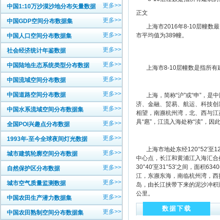
更多>>
中国1:10万沙漠沙地分布矢量数据
正文
更多>>
中国GDP空间分布数据集
上海市2016年8-10层幢数最
更多>>
市平均值为389幢。
中国人口空间分布数据集
更多>>
社会经济统计年鉴数据
更多>>
中国陆地生态系统类型分布数据
上海市8-10层幢数是指所有建
更多>>
中国流域空间分布数据
更多>>
中国道路空间分布数据
上海，简称“沪”或“申”，是
济、金融、贸易、航运、科技创
更多>>
中国水系流域空间分布数据集
相望，南濒杭州湾，北、西与江
具“扈”，江流入海处称“渎”，因
更多>>
全国POI兴趣点分布数据
更多>>
1993年-至今全球夜间灯光数据
上海市地处东经120°52′至12
更多>>
城市建筑轮廓空间分布数据
中心点，长江和黄浦江入海汇合处
30°40′至31°53′之间，
更多>>
自然保护区分布数据
江，东濒东海，南临杭州湾，西
更多>>
城市空气质量监测数据
岛，由长江挟带下来的泥沙冲积而成
公里。
更多>>
中国农田生产潜力数据集
数据下载
更多>>
中国农田熟制空间分布数据集