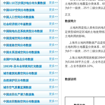
更多>>
中国1:10万沙漠沙地分布矢量数据
土地利用/土地覆盖分类体系，
为6个一级类，25个二级分类以
更多>>
中国GDP空间分布数据集
正文
更多>>
中国人口空间分布数据集
数据简介
更多>>
社会经济统计年鉴数据
土地利用是指人类有目的地开
更多>>
中国陆地生态系统类型分布数据
定类型或特定区域的土地使用情
土地利用的影响。
更多>>
中国流域空间分布数据
上海市土地利用数据产品是指基于
更多>>
中国道路空间分布数据
土地利用/土地覆盖分类体系，
为6个一级类，25个二级分类以
更多>>
中国水系流域空间分布数据集
上海土地利用现状根据1994年
更多>>
全国POI兴趣点分布数据
为5166.08平方公里，占全市总
更多>>
里，占全市面积6.10%。
1993年-至今全球夜间灯光数据
更多>>
城市建筑轮廓空间分布数据
数据说明
更多>>
自然保护区分布数据
更多>>
城市空气质量监测数据
更多>>
中国农田生产潜力数据集
更多>>
中国农田熟制空间分布数据集