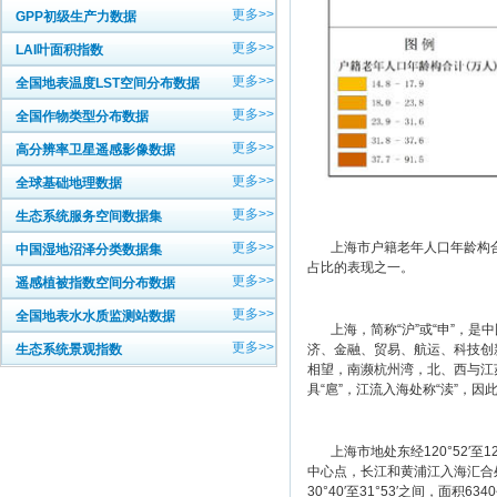
更多>>
GPP初级生产力数据
更多>>
LAI叶面积指数
更多>>
全国地表温度LST空间分布数据
更多>>
全国作物类型分布数据
更多>>
高分辨率卫星遥感影像数据
更多>>
全球基础地理数据
更多>>
生态系统服务空间数据集
上海市户籍老年人口年龄构合计
更多>>
中国湿地沼泽分类数据集
占比的表现之一。
更多>>
遥感植被指数空间分布数据
更多>>
全国地表水水质监测站数据
上海，简称“沪”或“申”，是
更多>>
济、金融、贸易、航运、科技创
生态系统景观指数
相望，南濒杭州湾，北、西与江
具“扈”，江流入海处称“渎”，因
上海市地处东经120°52′至12
中心点，长江和黄浦江入海汇合处
30°40′至31°53′之间，