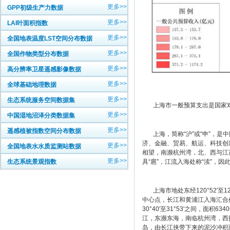
更多>>
GPP初级生产力数据
更多>>
LAI叶面积指数
更多>>
全国地表温度LST空间分布数据
更多>>
全国作物类型分布数据
更多>>
高分辨率卫星遥感影像数据
更多>>
全球基础地理数据
更多>>
生态系统服务空间数据集
上海市一般预算支出是国家对
更多>>
中国湿地沼泽分类数据集
更多>>
遥感植被指数空间分布数据
上海，简称“沪”或“申”，是
济、金融、贸易、航运、科技创
更多>>
全国地表水水质监测站数据
相望，南濒杭州湾，北、西与江
更多>>
具“扈”，江流入海处称“渎”，因
生态系统景观指数
上海市地处东经120°52′至12
中心点，长江和黄浦江入海汇合处
30°40′至31°53′之间，
江，东濒东海，南临杭州湾，西
岛，由长江挟带下来的泥沙冲积而成