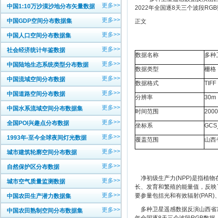
更多>>
中国1:10万沙漠沙地分布矢量数据
2022年全国逐8天三个波段RGB
更多>>
中国GDP空间分布数据集
正文
更多>>
中国人口空间分布数据集
更多>>
社会经济统计年鉴数据
数据名称
多种
更多>>
中国陆地生态系统类型分布数据
数据类型
栅格
更多>>
中国流域空间分布数据
数据格式
TIFF
更多>>
中国道路空间分布数据
分辨率
30m
更多>>
中国水系流域空间分布数据集
时间范围
200
更多>>
全国POI兴趣点分布数据
坐标系
GCS
更多>>
1993年-至今全球夜间灯光数据
覆盖范围
山西
更多>>
城市建筑轮廓空间分布数据
更多>>
自然保护区分布数据
净初级生产力(NPP)是指植
更多>>
城市空气质量监测数据
长、发育和繁殖的能量值，反映
更多>>
要参量包括光和有效辐射(PAR)、光
中国农田生产潜力数据集
多种卫星遥感数据反演山西省净初
更多>>
中国农田熟制空间分布数据集