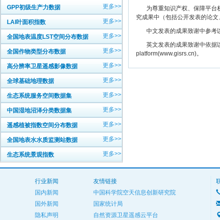
更多>>
GPP初级生产力数据
为尊重知识产权、保障平台权
究成果中（包括公开发表的论文
更多>>
LAI叶面积指数
中文发表的成果致谢中参考以下规范
更多>>
全国地表温度LST空间分布数据
英文发表的成果致谢中依据以下规范注明： The
更多>>
全国作物类型分布数据
platform(www.gisrs.cn)。
更多>>
高分辨率卫星遥感影像数据
更多>>
全球基础地理数据
更多>>
生态系统服务空间数据集
更多>>
中国湿地沼泽分类数据集
更多>>
遥感植被指数空间分布数据
更多>>
全国地表水水质监测站数据
更多>>
生态系统景观指数
行业新闻
友情链接
国内新闻
中国科学院空天信息创新研究院
国外新闻
国家统计局
隐私声明
自然资源卫星遥感云平台