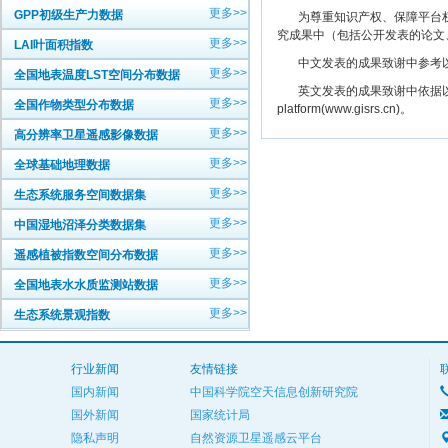
更多>>
GPP初级生产力数据
为尊重知识产权、保障平台权
究成果中（包括公开发表的论文
更多>>
LAI叶面积指数
中文发表的成果致谢中参考以下规范
更多>>
全国地表温度LST空间分布数据
英文发表的成果致谢中依据以下规范注明： The
更多>>
全国作物类型分布数据
platform(www.gisrs.cn)。
更多>>
高分辨率卫星遥感影像数据
更多>>
全球基础地理数据
更多>>
生态系统服务空间数据集
更多>>
中国湿地沼泽分类数据集
更多>>
遥感植被指数空间分布数据
更多>>
全国地表水水质监测站数据
更多>>
生态系统景观指数
行业新闻
友情链接
国内新闻
中国科学院空天信息创新研究院
国外新闻
国家统计局
隐私声明
自然资源卫星遥感云平台