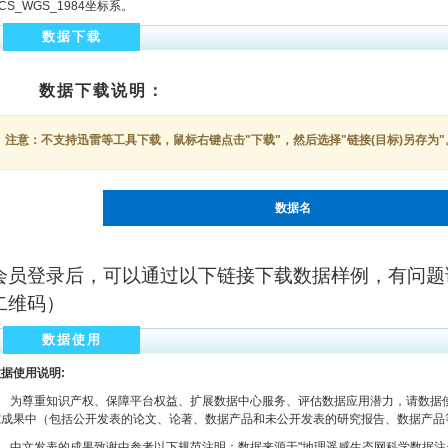
CS_WGS_1984坐标系。
数据下载
数据下载说明：
注意：不支持迅雷等工具下载，鼠标右键点击"下载"，然后选择"链接(目标)另存为"
数据名
会员登录后，可以通过以下链接下载数据样例，有问题
二维码）
数据使用
据使用说明:
为尊重知识产权、保障平台权益、扩展数据中心服务、评估数据应用潜力，请数据使
究成果中（包括公开发表的论文、论著、数据产品和未公开发表的研究报告、数据产品
文发表的成果致谢中参考以下规范注明：数据来源于"地理遥感生态网科学数据注册与出版系统