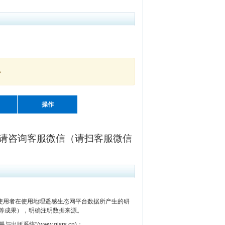
。
操作
请咨询客服微信（请扫客服微信
用者在使用地理遥感生态网平台数据所产生的研
等成果），明确注明数据来源。
"(www.gisrs.cn)；