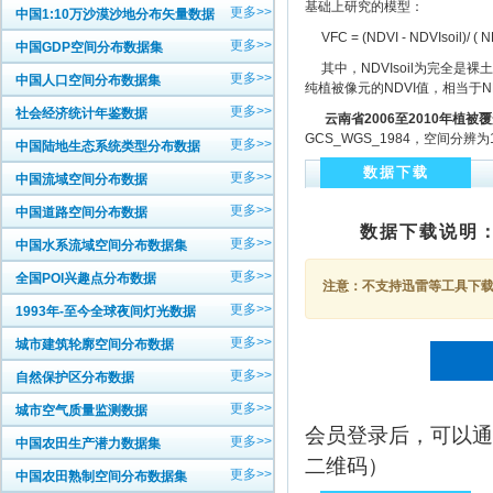
基础上研究的模型：
更多>>
中国1:10万沙漠沙地分布矢量数据
VFC = (NDVI - NDVIsoil)/ ( ND
更多>>
中国GDP空间分布数据集
其中，NDVIsoil为完全是裸土
更多>>
中国人口空间分布数据集
纯植被像元的NDVI值，相当于ND
更多>>
社会经济统计年鉴数据
云南省20
06
至201
0
年植被覆
GCS_WGS_1984，空间分辨
更多>>
中国陆地生态系统类型分布数据
数据下载
更多>>
中国流域空间分布数据
更多>>
中国道路空间分布数据
数据下载说明
更多>>
中国水系流域空间分布数据集
更多>>
全国POI兴趣点分布数据
注意：不支持迅雷等工具下载，
更多>>
1993年-至今全球夜间灯光数据
更多>>
城市建筑轮廓空间分布数据
更多>>
自然保护区分布数据
更多>>
城市空气质量监测数据
会员登录后，可以通
更多>>
中国农田生产潜力数据集
二维码）
更多>>
中国农田熟制空间分布数据集