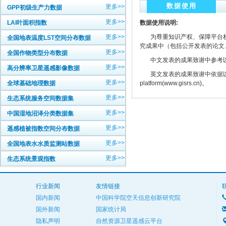
数据使用
更多>>
GPP初级生产力数据
更多>>
LAI叶面积指数
数据使用说明:
更多>>
为尊重知识产权、保障平台权
全国地表温度LST空间分布数据
究成果中（包括公开发表的论文
更多>>
全国作物类型分布数据
中文发表的成果致谢中参考以下规范
更多>>
高分辨率卫星遥感影像数据
英文发表的成果致谢中依据以下规范注明： The
更多>>
全球基础地理数据
platform(www.gisrs.cn)。
更多>>
生态系统服务空间数据集
更多>>
中国湿地沼泽分类数据集
更多>>
遥感植被指数空间分布数据
更多>>
全国地表水水质监测站数据
更多>>
生态系统景观指数
行业新闻
友情链接
国内新闻
中国科学院空天信息创新研究院
国外新闻
国家统计局
隐私声明
自然资源卫星遥感云平台