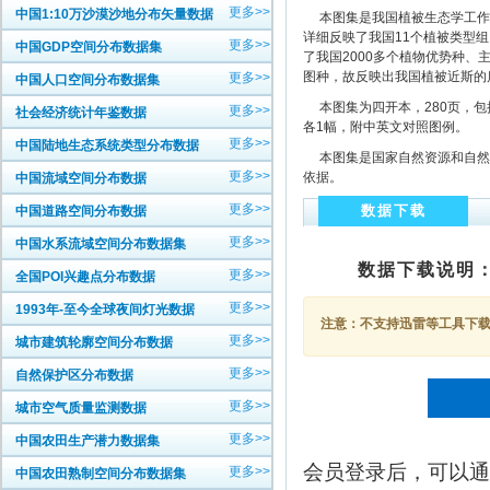
更多>>
中国1:10万沙漠沙地分布矢量数据
本图集是我国植被生态学工作者
详细反映了我国11个植被类型
更多>>
中国GDP空间分布数据集
了我国2000多个植物优势种
图种，故反映出我国植被近斯的
更多>>
中国人口空间分布数据集
本图集为四开本，280页，包括1:
更多>>
社会经济统计年鉴数据
各1幅，附中英文对照图例。
更多>>
中国陆地生态系统类型分布数据
本图集是国家自然资源和自然
更多>>
依据。
中国流域空间分布数据
更多>>
数据下载
中国道路空间分布数据
更多>>
中国水系流域空间分布数据集
数据下载说明
更多>>
全国POI兴趣点分布数据
更多>>
1993年-至今全球夜间灯光数据
注意：不支持迅雷等工具下载，
更多>>
城市建筑轮廓空间分布数据
更多>>
自然保护区分布数据
更多>>
城市空气质量监测数据
更多>>
中国农田生产潜力数据集
会员登录后，可以通
更多>>
中国农田熟制空间分布数据集