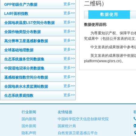
二维码）
更多>>
GPP初级生产力数据
更多>>
LAI叶面积指数
数据使用
更多>>
全国地表温度LST空间分布数据
数据使用说明:
更多>>
全国作物类型分布数据
为尊重知识产权、保障平台权
究成果中（包括公开发表的论文
更多>>
高分辨率卫星遥感影像数据
中文发表的成果致谢中参考以下规范
更多>>
全球基础地理数据
英文发表的成果致谢中依据以下规范注明： The
更多>>
生态系统服务空间数据集
platform(www.gisrs.cn)。
更多>>
中国湿地沼泽分类数据集
更多>>
遥感植被指数空间分布数据
更多>>
全国地表水水质监测站数据
更多>>
生态系统景观指数
行业新闻
友情链接
国内新闻
中国科学院空天信息创新研究院
国外新闻
国家统计局
隐私声明
自然资源卫星遥感云平台