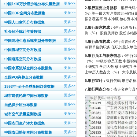
更多>>
中国1:10万沙漠沙地分布矢量数据
2.银行重要业务指标
：银行代码 
更多>>
中国GDP空间分布数据集
(%) 单一最大客户贷款比例(%)
拨备覆盖率 资本净额 核心资本净
更多>>
中国人口空间分布数据集
3.银行股东构成：
银行代码 银行
更多>>
社会经济统计年鉴数据
例（%） 股份质押数 股份冻结
更多>>
中国陆地生态系统类型分布数据
4.银行高管构成
：银行高管姓名 
兼职单位的职务 任职的股东单位
更多>>
中国流域空间分布数据
5.银行员工与股东信息：
银行代
更多>>
中国道路空间分布数据
（%） 中级职称员工数 中级职
士研究生学历人数 硕士研究生学
更多>>
中国水系流域空间分布数据集
上学历人数占比（%） 大专及以
更多>>
全国POI兴趣点分布数据
6.银行审计：
银行代码 银行名称
更多>>
1993年-至今全球夜间灯光数据
7.银行网点分布：
省份名称市县名
更多>>
城市建筑轮廓空间分布数据
更多>>
自然保护区分布数据
更多>>
城市空气质量监测数据
更多>>
中国农田生产潜力数据集
更多>>
中国农田熟制空间分布数据集