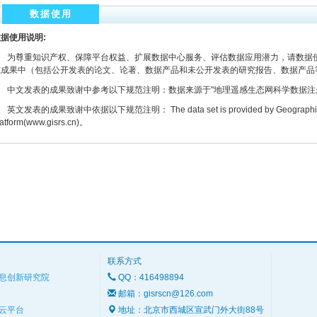
数据使用
据使用说明:
为尊重知识产权、保障平台权益、扩展数据中心服务、评估数据应用潜力，请数据使
究成果中（包括公开发表的论文、论著、数据产品和未公开发表的研究报告、数据产品
文发表的成果致谢中参考以下规范注明：数据来源于"地理遥感生态网科学数据注册与出版系统
文发表的成果致谢中依据以下规范注明： The data set is provided by Geographic remot
latform(www.gisrs.cn)。
联系方式
息创新研究院
QQ：416498894
邮箱：gisrscn@126.com
云平台
地址：北京市西城区宣武门外大街88号