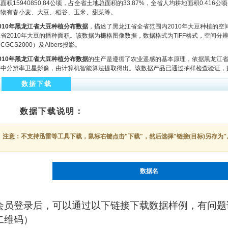
面积15940850.84公顷，占全省土地总面积的33.87%，全省人均耕地面积0.416
作物有春小麦、大豆、稻谷、玉米、甜菜等。
0
10
年黑龙江省大豆种植分布数据
，描述了黑龙江省全省范围内2010年大豆种植的
省2010年大豆的播种面积。该数据为栅格图像数据，数据格式为TIFF格式，空间分辨
CGCS2000）及Albers投影。
0
10
年黑龙江省大豆种植分布数据
的生产是遵循了农业遥感的基本原理，依据黑龙江
外中分辨率卫星影像，由计算机智能算法提取得出。该数据产品已通过抽样检查验证，数
数据下载
数据下载说明：
注意：不支持迅雷等工具下载，鼠标右键点击"下载"，然后选择"链接(目标)另存为"
数据名
会员登录后，可以通过以下链接下载数据样例，有问题
二维码）