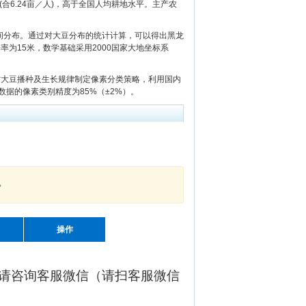
公顷(合6.24亩／人)，高于全国人均耕地水平。主产农
空间分布。通过对大豆分布的统计计算，可以得出黑龙
率为15米，数学基础采用2000国家大地坐标系
省大豆播种及生长规律制定像素分类策略，利用国内
据的像素类别精度为85%（±2%）。
。
操作
请咨询客服微信（请扫客服微信