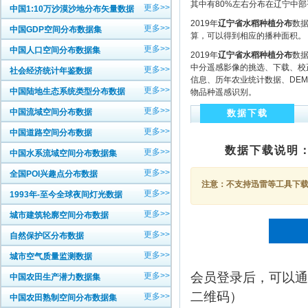
其中有80%左右分布在辽宁中
更多>>
中国1:10万沙漠沙地分布矢量数据
2019年
辽宁省水稻种植分布
数据
更多>>
中国GDP空间分布数据集
算，可以得到相应的播种面积。
更多>>
中国人口空间分布数据集
2019年
辽宁省水稻种植分布
数
中分遥感影像的挑选、下载、校
更多>>
社会经济统计年鉴数据
信息、历年农业统计数据、DE
更多>>
中国陆地生态系统类型分布数据
物品种遥感识别。
更多>>
中国流域空间分布数据
数据下载
更多>>
中国道路空间分布数据
数据下载说明
更多>>
中国水系流域空间分布数据集
更多>>
全国POI兴趣点分布数据
注意：不支持迅雷等工具下载，
更多>>
1993年-至今全球夜间灯光数据
更多>>
城市建筑轮廓空间分布数据
更多>>
自然保护区分布数据
更多>>
城市空气质量监测数据
会员登录后，可以通
更多>>
中国农田生产潜力数据集
二维码）
更多>>
中国农田熟制空间分布数据集