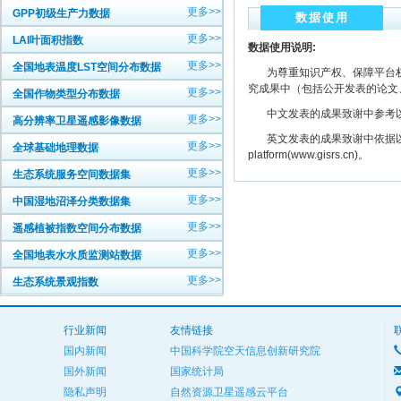
更多>>
GPP初级生产力数据
数据使用
更多>>
LAI叶面积指数
数据使用说明:
更多>>
全国地表温度LST空间分布数据
为尊重知识产权、保障平台权
究成果中（包括公开发表的论文
更多>>
全国作物类型分布数据
中文发表的成果致谢中参考以下规范
更多>>
高分辨率卫星遥感影像数据
英文发表的成果致谢中依据以下规范注明： The
更多>>
全球基础地理数据
platform(www.gisrs.cn)。
更多>>
生态系统服务空间数据集
更多>>
中国湿地沼泽分类数据集
更多>>
遥感植被指数空间分布数据
更多>>
全国地表水水质监测站数据
更多>>
生态系统景观指数
行业新闻
友情链接
国内新闻
中国科学院空天信息创新研究院
国外新闻
国家统计局
隐私声明
自然资源卫星遥感云平台