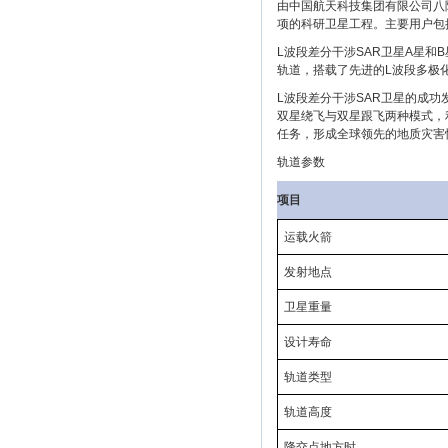
由中国航天科技集团有限公司八院
项的科研卫星工程。主要用户包
L波段差分干涉SAR卫星A星和
轨道，搭载了先进的L波段多极化
L波段差分干涉SAR卫星的成
双星绕飞与双星跟飞两种模式，
任务，形成全球领先的地质灾害
轨道参数
项目
运载火箭
发射地点
卫星重量
设计寿命
轨道类型
轨道高度
降交点地方时