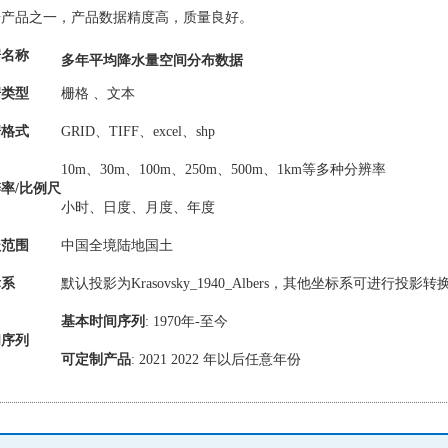
据产品之一，产品数据精度高，质量良好。
据名称
多年平均降水量空间分布数据
据类型
栅格 、文本
据格式
GRID、TIFF、excel、shp
10m、30m、100m、250m、500m、1km等多种分辨率
率/比例尺
小时、日度、月度、年度
盖范围
中国全境陆地国土
标系
默认投影为Krasovsky_1940_Albers，其他坐标系可进行投影转
基本时间序列
: 1970年-至今
间序列
可定制产品
: 2021 2022 年以后任意年份