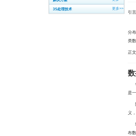
解决方案
更多>>
3S处理技术
引
地理
分
类
正
数
年
是
降
义
地理
布