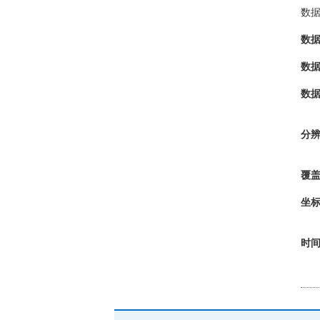
数
数
数
数
分辨
覆
坐
时