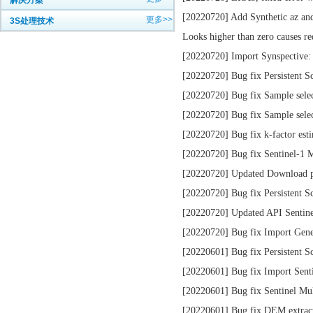
解决方案
[20220720] Add Synthetic az and 
更多>>
3S处理技术
Looks higher than zero causes re
[20220720] Import Synspective: 
[20220720] Bug fix Persistent Sc
[20220720] Bug fix Sample selec
[20220720] Bug fix Sample selec
[20220720] Bug fix k-factor esti
[20220720] Bug fix Sentinel-1 M
[20220720] Updated Download 
[20220720] Bug fix Persistent S
[20220720] Updated API Sentine
[20220720] Bug fix Import Gener
[20220601] Bug fix Persistent 
[20220601] Bug fix Import Sent
[20220601] Bug fix Sentinel M
[20220601] Bug fix DEM extracti