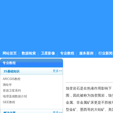
网站首页
数据检索
卫星影像
专业教程
服务案例
行业新闻
专业教程
更多>>
3S基础知识
ARCGIS教程
测绘学
蚀变岩石是在热液作用影响下
资源卫星系列
围，因此被称为蚀变围岩，蚀
地理遥感数据介绍
GEE教程
金属、非金属矿床更是不胜枚
型金矿、墨西哥的大铂矿、美
更多>>