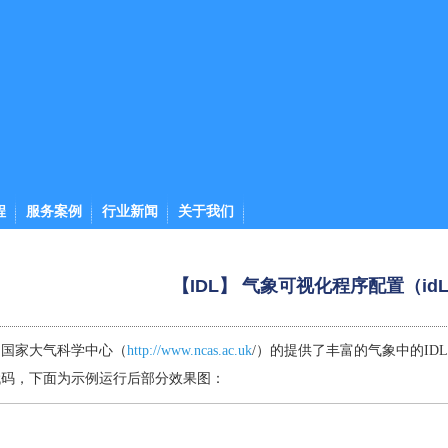
程
服务案例
行业新闻
关于我们
【IDL】 气象可视化程序配置（idL_
国国家大气科学中心（
http://www.ncas.ac.uk
/）的提供了丰富的气象中的I
代码，下面为示例运行后部分效果图：