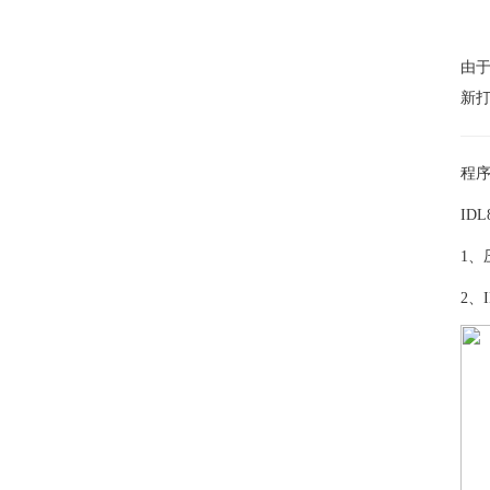
由于
新
程
IDL
1、压
2、