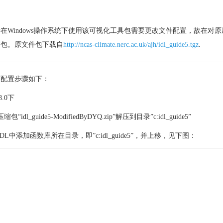
在Windows操作系统下使用该可视化工具包需要更改文件配置，故在对
打包。原文件包下载自
http://ncas-climate.nerc.ac.uk/ajh/idl_guide5.tgz
.
序配置步骤如下：
8.0下
缩包“idl_guide5-ModifiedByDYQ.zip”解压到目录”c:idl_guide5”
IDL中添加函数库所在目录，即”c:idl_guide5”，并上移，见下图：