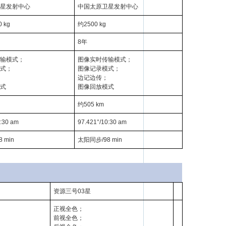
星发射中心
中国太原卫星发射中心
 kg
约2500 kg
8年
输模式；
图像实时传输模式；
式；
图像记录模式；
边记边传；
式
图像回放模式
约505 km
0:30 am
97.421°/10:30 am
 min
太阳同步/98 min
资源三号03星
正视全色；
前视全色；