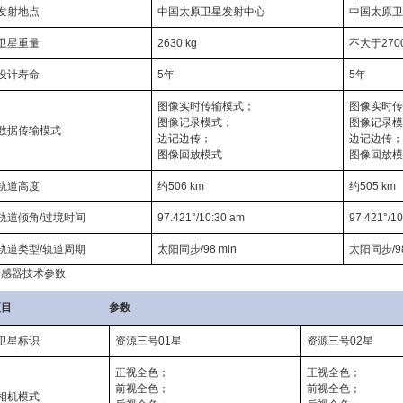
发射地点
中国太原卫星发射中心
中国太原卫
卫星重量
2630 kg
不大于2700
设计寿命
5年
5年
图像实时传输模式；
图像实时传
图像记录模式；
图像记录模
数据传输模式
边记边传；
边记边传；
图像回放模式
图像回放模
轨道高度
约506 km
约505 km
轨道倾角/过境时间
97.421°/10:30 am
97.421°/1
轨道类型/轨道周期
太阳同步/98 min
太阳同步/98
传感器技术参数
项目
参数
卫星标识
资源三号01星
资源三号02星
正视全色；
正视全色；
前视全色；
前视全色；
相机模式