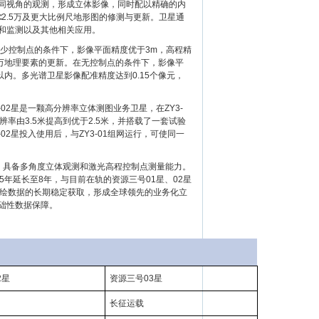
同视角的观测，形成立体影像，同时配以精确的内
∶2.5万及更大比例尺地形图的修测与更新。卫星通
和监测以及其他相关应用。
在稀少控制点的条件下，影像平面精度优于3m，高程精
∶1万地理要素的更新。在无控制点的条件下，影像平
以内。多光谱卫星影像配准精度达到0.15个像元，
Y3-02星是一颗高分辨率立体测图业务卫星，在ZY3-
率由3.5米提高到优于2.5米，并搭载了一套试验
2星投入使用后，与ZY3-01组网运行，可使同一
。
发射，具备多角度立体观测和激光高程控制点测量能力。
5年延长至8年，与目前在轨的资源三号01星、02星
测绘数据的长期稳定获取，形成全球领先的业务化立
础性数据保障。
2星
资源三号03星
长征运载