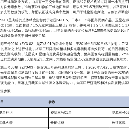
采用三线阵测绘方式，由具有一定交会角的前视、正视和后视相机通过对同一地面点不
外方位元素参数，准确获取影像的三维地面坐标，用以生产1∶5万测绘产品，以及开展1
过多光谱数据的获取，并配以正视高分辨率数据，可用于地物要素判读、自然资源调查
Y3-01星测绘的总体精度指标优于法国SPOT5、日本ALOS等国外同类产品。卫星
优于2m，全面超过了1∶5万立体测图卫星设计指标，并可用于1∶2.5万测图及部分1
精度优于10m，高程精度优于5m；卫星影像的直接定位精度从1000多米提高到10m
总体影像质量优于国外同类卫星。
源三号02星（ZY3-02）是ZY3-01的后续业务星，于2016年5月30日成功发射， Z
01的基础之上进行优化，搭载三线阵测绘相机和多光谱相机等有效载荷，前后视相机分辨
激光测高载荷，该星较01星拥有更优异影像融合能力、更高图像高程测量精度。ZY3-0
地点的重访周期由5天缩短至3天之内，大幅提高我国1:5万立体测图信息源的获取能力
源三号03星（ZY3-03）是资源三号系列卫星的第三颗，于2020年7月25日成功
激光测高仪单点测高精度预计优于1米，点间隔约3.6千米。设计寿命由资源三号02星的
共同组成我国立体测绘卫星星座，重访周期从3天缩短到1天，保证我国高分辨率立体
体观测能力，显著提升我国自然资源立体调查能力，为国民经济建设和社会发展提供基
轨道参数
项目
参数
卫星标识
资源三号01星
资源三号0
运载火箭
长征运载
长征运载