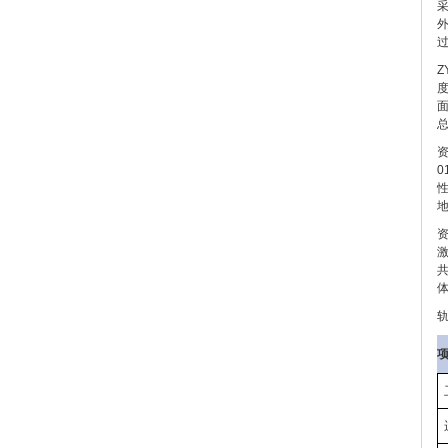
Z
度
面
资
性
资