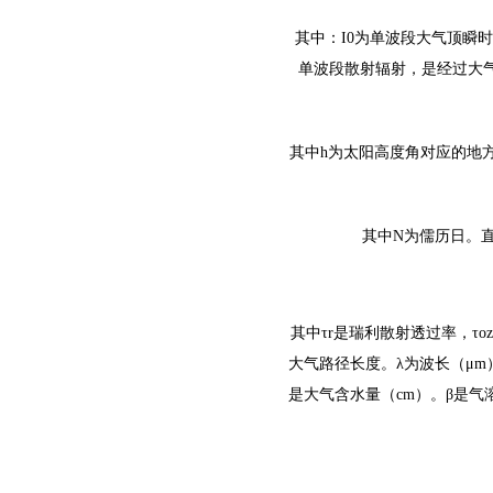
其中：
I0为单波段大气顶瞬时
单波段散射辐射，是经过大气
其中
h为太阳高度角对应的地方时时角
其中
N为儒历日。
其中
τr是瑞利散射透过率，τ
大气路径长度。λ为波长（μm
是大气含水量（cm）。β是