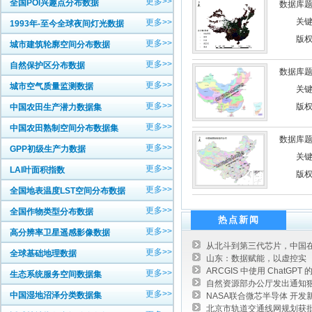
更多>>
全国POI兴趣点分布数据
数据库题
关键
更多>>
1993年-至今全球夜间灯光数据
版权
更多>>
城市建筑轮廓空间分布数据
更多>>
自然保护区分布数据
数据库题
更多>>
城市空气质量监测数据
关键
更多>>
版权
中国农田生产潜力数据集
更多>>
中国农田熟制空间分布数据集
数据库题
更多>>
GPP初级生产力数据
关键
更多>>
LAI叶面积指数
版权
更多>>
全国地表温度LST空间分布数据
更多>>
全国作物类型分布数据
热点新闻
更多>>
高分辨率卫星遥感影像数据
从北斗到第三代芯片，中国在
更多>>
全球基础地理数据
山东：数据赋能，以虚控实
ARCGIS 中使用 ChatGPT 
更多>>
生态系统服务空间数据集
自然资源部办公厅发出通知狠
更多>>
中国湿地沼泽分类数据集
NASA联合微芯半导体 开发
北京市轨道交通线网规划获